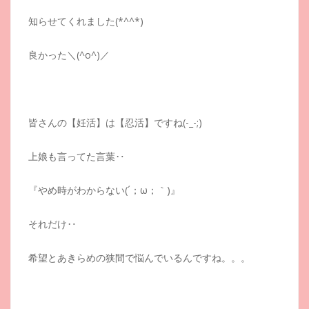
知らせてくれました(*^^*)
良かった＼(^o^)／
皆さんの【妊活】は【忍活】ですね(-_-;)
上娘も言ってた言葉‥
『やめ時がわからない(´；ω；｀)』
それだけ‥
希望とあきらめの狭間で悩んでいるんですね。。。