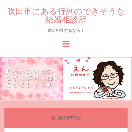
吹田市にある行列のできそうな
結婚相談所
婚活相談するなら！
Skip
to
content
月:
2019年7月