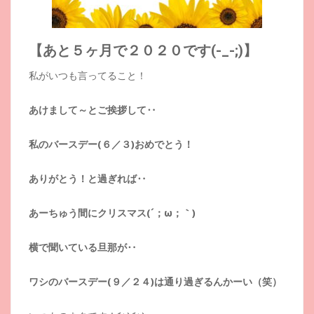
【あと５ヶ月で２０２０です(-_-;)】
私がいつも言ってること！
あけまして～とご挨拶して‥
私のバースデー(６／３)おめでとう！
ありがとう！と過ぎれば‥
あーちゅう間にクリスマス(´；ω；｀)
横で聞いている旦那が‥
ワシのバースデー(９／２４)は通り過ぎるんかーい（笑）