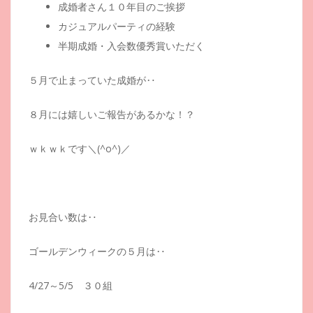
成婚者さん１０年目のご挨拶
カジュアルパーティの経験
半期成婚・入会数優秀賞いただく
５月で止まっていた成婚が‥
８月には嬉しいご報告があるかな！？
ｗｋｗｋです＼(^o^)／
お見合い数は‥
ゴールデンウィークの５月は‥
4/27～5/5 ３０組