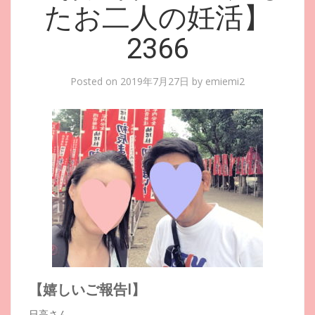
たお二人の妊活】
2366
Posted on
2019年7月27日
by
emiemi2
【嬉しいご報告Ⅰ】
日高さん