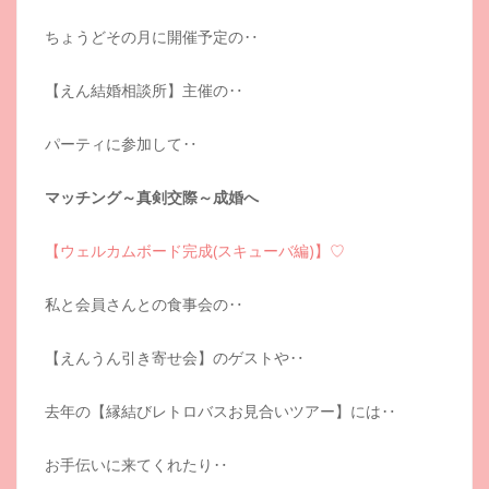
ちょうどその月に開催予定の‥
【えん結婚相談所】主催の‥
パーティに参加して‥
マッチング～真剣交際～成婚へ
【ウェルカムボード完成(スキューバ編)】♡
私と会員さんとの食事会の‥
【えんうん引き寄せ会】のゲストや‥
去年の【縁結びレトロバスお見合いツアー】には‥
お手伝いに来てくれたり‥