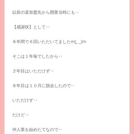
以前の某加盟先から開業当時にも‥
【感謝状】として‥
８年間で６回いただいてましたm(_ _)m
そこは１年毎でしたから‥
２年目はいただけず‥
８年目は１０月に脱会したので‥
いただけず‥
だけど‥
仲人業を始めたてなので‥