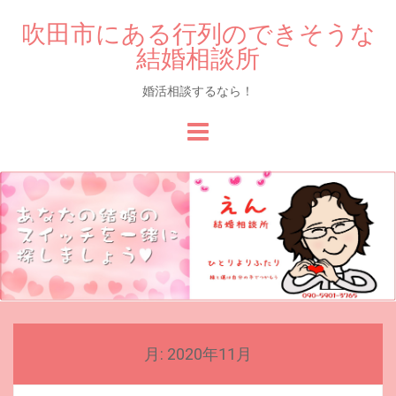
吹田市にある行列のできそうな
結婚相談所
婚活相談するなら！
Skip
to
content
月:
2020年11月