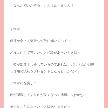
『なんか匂いがする！』とは言えません！
それが‥
何度か会って気持ちが彼に傾いていて‥
どうにかして言いたいと相談があったときは‥
「彼が部屋干しをしているのであれば、〇〇さんが部屋干
し専用の洗剤をプレゼントしたらどうかな？」
これが功を奏して‥
彼が感激してより仲が良くなって成婚に＼(^o^)／
そんなことになったことはありますが‥