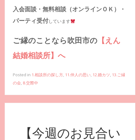
入会面談・無料相談（オンラインＯＫ）・
パーティ受付
しています
ご縁のことなら吹田市の
【えん
結婚相談所】へ
Posted in
1.相談所の探し方
,
11.仲人の思い
,
12.婚カツ
,
13.ご縁
の会
,
8.交際中
【今週のお見合い