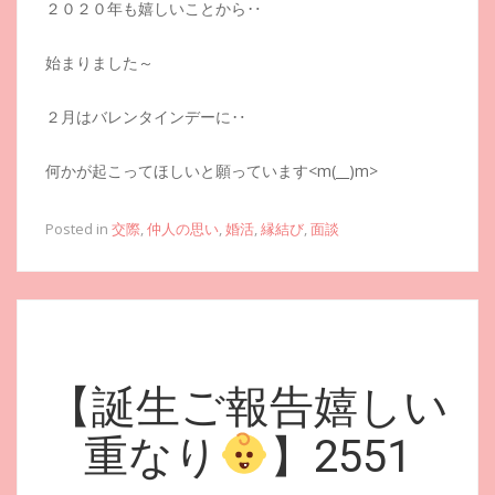
２０２０年も嬉しいことから‥
始まりました～
２月はバレンタインデーに‥
何かが起こってほしいと願っています<m(__)m>
Posted in
交際
,
仲人の思い
,
婚活
,
縁結び
,
面談
【誕生ご報告嬉しい
重なり
】2551