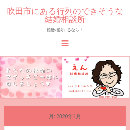
吹田市にある行列のできそうな
結婚相談所
婚活相談するなら！
Skip
to
content
月:
2020年1月