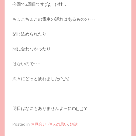
今回で2回目です(;´д｀)ﾄﾎﾎ…
ちょこちょこの電車の遅れはあるものの･･･
閉じ込められたり
間に合わなかったり
はないので･･･
久々にどっと疲れました(^_^;)
明日はなにもありませんよ～にm(_ _)m
Posted in
お見合い
,
仲人の思い
,
婚活