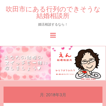
吹田市にある行列のできそうな
結婚相談所
婚活相談するなら！
Skip
to
content
月:
2018年3月