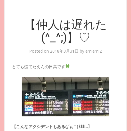
【仲人は遅れた
(^_^;)】♡
Posted on
2018年3月31日
by
emiemi2
とても慌てたえんの日高です
【こんなアクシデントもある(;´д｀)ﾄﾎﾎ…】