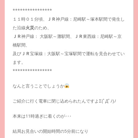
****************
１１時０１分頃、
ＪＲ
神戸線：尼崎駅～塚本駅間で発生し
た沿線
火災
のため、
ＪＲ
神戸線： 大阪駅～灘駅間、
ＪＲ
東西線：尼崎駅～京
橋駅間、
及び
ＪＲ
宝塚線：大阪駅～宝塚駅間で運転を見合わせてい
ます。
****************
なんと言うことでしょうか
ご紹介に行く電車に閉じ込められたんですよΣ(ﾟДﾟﾉ)ﾉ
本来は11時過ぎに着くのが･･･
結局お見合いの開始時間の5分前になり