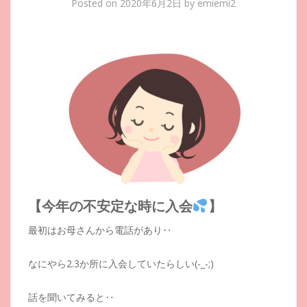
Posted on
2020年6月2日
by
emiemi2
【今年の不安定な時に入会
】
最初はお母さんから電話があり‥
なにやら2.3か所に入会していたらしい(-_-;)
話を聞いてみると‥