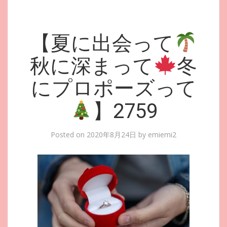
【夏に出会って
秋に深まって
冬
にプロポーズって
】2759
Posted on
2020年8月24日
by
emiemi2