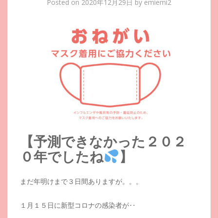
Posted on
2020年12月29日
by
emiemi2
【予測できなかった２０２
０年でしたね
】
まだ年明けまで３日間ありますが。。。
１月１５日に新型コロナの感染者が‥