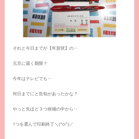
それと今日までが【年賀状】の‥
元旦に届く期限？
今年はテレビでも‥
何日までにと告知があったかな？
やっと先ほど３つ候補の中から‥
1つを選んで印刷終了＼(^o^)／