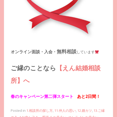
無料相談
オンライン面談・入会・
しています
ご縁のことなら
【えん結婚相談
所】へ
春のキャンペーン第二弾スタート
あと2日間！
Posted in
1.相談所の探し方
,
11.仲人の思い
,
12.婚カツ
,
13.ご縁