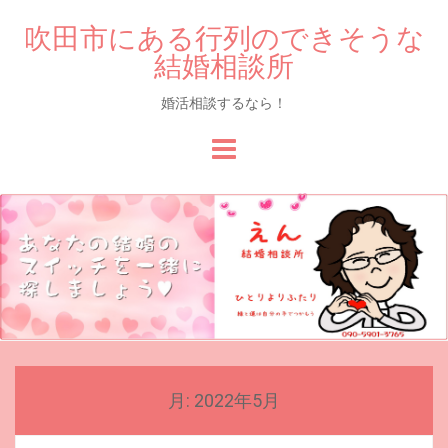
吹田市にある行列のできそうな
結婚相談所
婚活相談するなら！
Skip
to
content
月:
2022年5月