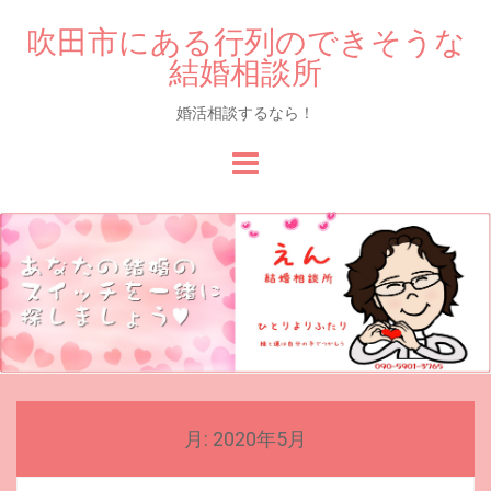
吹田市にある行列のできそうな
結婚相談所
婚活相談するなら！
Skip
to
content
月:
2020年5月