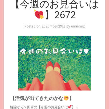
【今週のお見合いは
】2672
Posted on
2020年5月29日
by
emiemi2
【活気が出てきたのかな
】
解除から２回目の【今週のお見合いは
】！