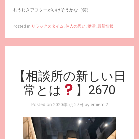
もうじきアフターがいけそうかな（笑）
Posted in
リラックスタイム
,
仲人の思い
,
婚活
,
最新情報
【相談所の新しい日
常とは
】2670
Posted on
2020年5月27日
by
emiemi2