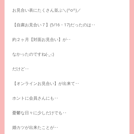
お見合い表にたくさん並ぶ＼(^o^)／
【自粛お見合い７】(5/16・17)だったのは‥
約２ヶ月【対面お見合い】が‥
なかったのですね(-_-;)
だけど‥
【オンラインお見合い】が出来て‥
ホントに会員さんにも‥
憂鬱な日々に少しだけでも‥
婚カツが出来たことが‥