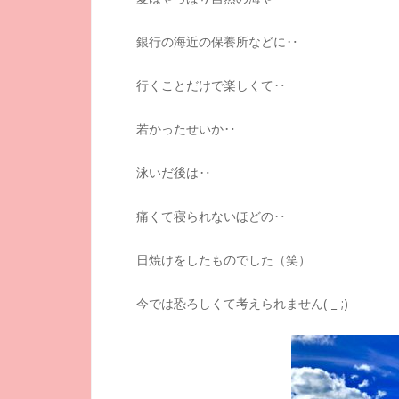
銀行の海近の保養所などに‥
行くことだけで楽しくて‥
若かったせいか‥
泳いだ後は‥
痛くて寝られないほどの‥
日焼けをしたものでした（笑）
今では恐ろしくて考えられません(-_-;)