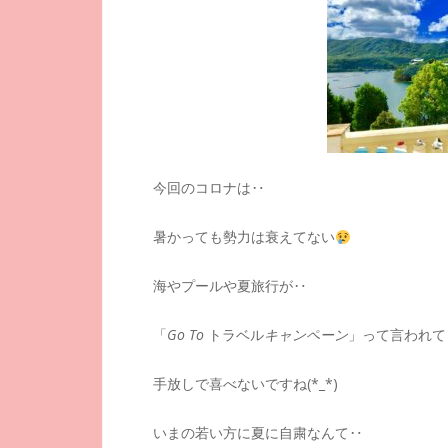
今回のコロナは‥
暑かっても勢力は衰えてない
海やプールや夏旅行が‥
「
Go To
トラベル
キャンペーン
」って言われて
手放しで喜べないですね(*_*)
いまの若い方に夏に自粛なんて‥