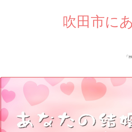
吹田市に
Skip
「H
to
content