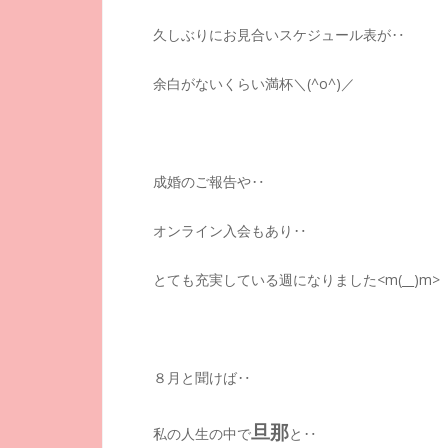
久しぶりにお見合いスケジュール表が‥
余白がないくらい満杯＼(^o^)／
成婚のご報告や‥
オンライン入会もあり‥
とても充実している週になりました<m(__)m>
８月と聞けば‥
旦那
私の人生の中で
と‥