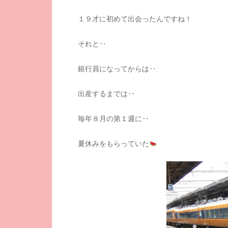
１９才に初めて出会ったんですね！
それと‥
銀行員になってからは‥
出産するまでは‥
毎年８月の第１週に‥
夏休みをもらっていた