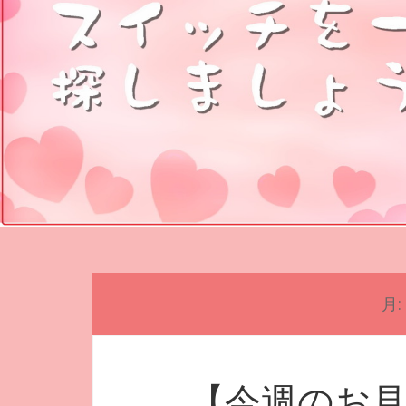
月:
【今週のお