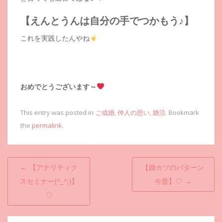
【えんとうんは自分の手でつかもう♪】
これを実践したんやね
おめでとうございます～
This entry was posted in
ご成婚
,
仲人の思い
,
婚活
. Bookmark
the
permalink
.
投
←
【アナリティク
【婚カツのパターン
稿
スセミナー(^_^;)】
今昔】♡
→
ナ
♡
ビ