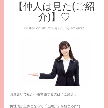
【仲人は見た(ご紹
介)】♡
Posted on
2017年6月27日
by
emiemi2
お見合いで私が一番緊張するのは「ご紹介」
男性側が主体となって「ご紹介」が始まる(^^)