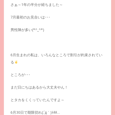
さぁ～1年の半分が経ちました～
7月最初のお見合いは･･･
男性陣が多い(*^_^*)
6月生まれの私は、いろんなところで割引が約束されてい
る
ところが･･･
まだ日にちはあるから大丈夫やん！
とタカをくくっていたんですよ～
6月30日で期限切れ(;´д｀)ﾄﾎﾎ…