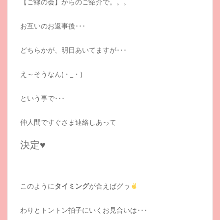
【ご縁の会】からのご紹介で。。。
お互いのお返事後･･･
どちらかが、明日あいてますが･･･
え～そうなん(・_・)
という事で･･･
仲人間ですぐさま連絡しあって
決定♥
このように
タイミング
が合えばグゥ
わりとトントン拍子にいくお見合いは･･･