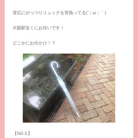
背広にがっつりリュックを背負ってる(´；ω；｀)
大阪駅近くにお住いです！
どこかにお出かけ！？
【NG３】