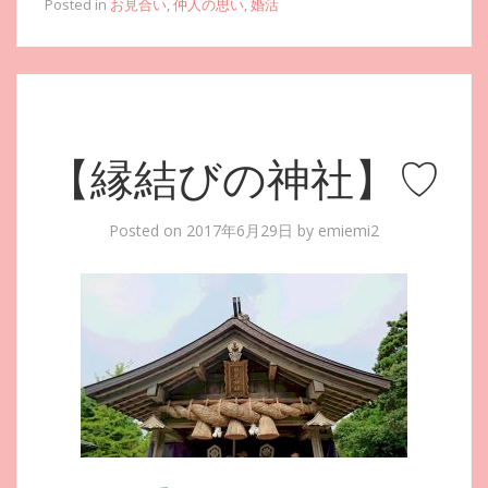
Posted in
お見合い
,
仲人の思い
,
婚活
【縁結びの神社】♡
Posted on
2017年6月29日
by
emiemi2