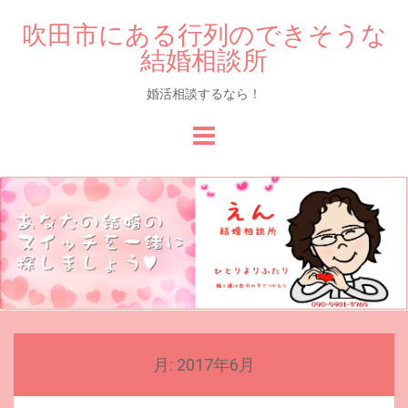
吹田市にある行列のできそうな
結婚相談所
婚活相談するなら！
Skip
to
content
月:
2017年6月