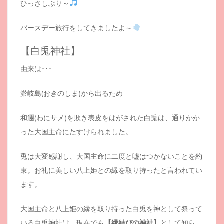
ひっさしぶり～
バースデー旅行をしてきましたよ～
【白兎神社】
由来は･･･
淤岐島(おきのしま)から出るため
和邇(わにサメ)を欺き表皮をはがされた白兎は、通りかか
った大国主命にたすけられました。
兎は大変感謝し、大国主命に二度と嘘はつかないことを約
束。お礼に美しい八上姫との縁を取り持ったと言われてい
ます。
大国主命と八上姫の縁を取り持った白兎を神として祭って
いる白兎神社は、現在でも
【縁結びの神社】
として知ら