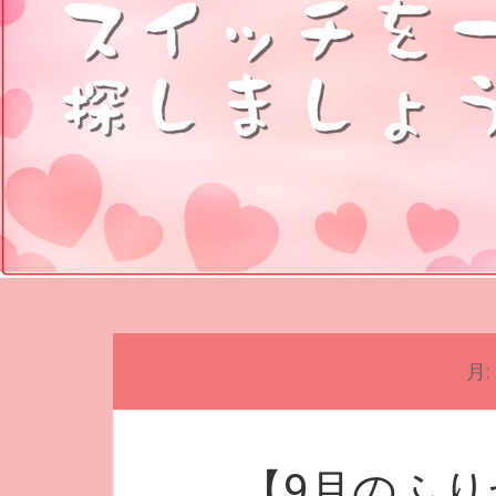
月:
【9月のふ