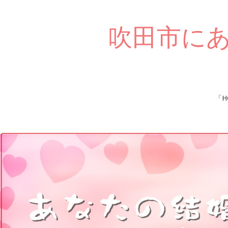
吹田市に
Skip
「H
to
content