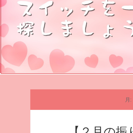
月:
【２月の振