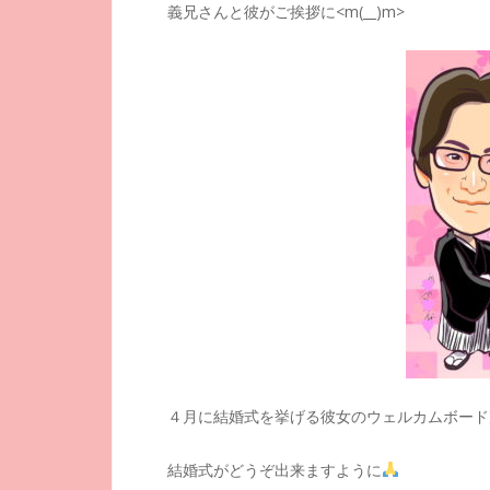
義兄さんと彼がご挨拶に<m(__)m>
４月に結婚式を挙げる彼女のウェルカムボード
結婚式がどうぞ出来ますように