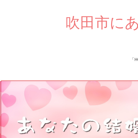
吹田市に
Skip
「H
to
content