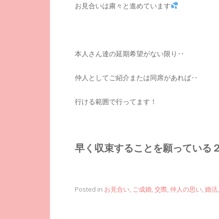
お見合いは粛々と進めています
本人さん達の延期希望がない限り‥
仲人としてご紹介または同席があれば‥
行ける範囲で行ってます！
早く収束することを願っている
Posted in
お見合い
,
ご成婚
,
交際
,
仲人の思い
,
婚活