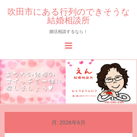
吹田市にある行列のできそうな
結婚相談所
婚活相談するなら！
Skip
to
content
月:
2026年6月