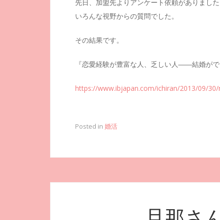
先日、加盟先よりアンケート依頼がありました
いろんな視野からの質問でした。
その結果です。
『恋愛経験が豊富な人、乏しい人――結婚がで
https://www.ibjapan.com/ichiran/2013/09/30
Posted in
婚活
旦那さ