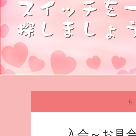
月:
入会～お見