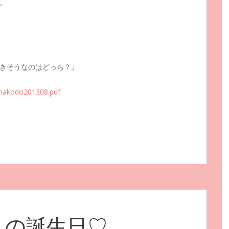
。
きそうなのはどっち？』
/nakodo201308.pdf
んの誕生日♡