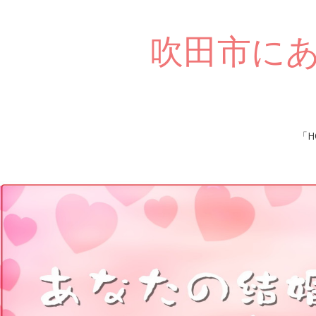
吹田市に
Skip
「H
to
content