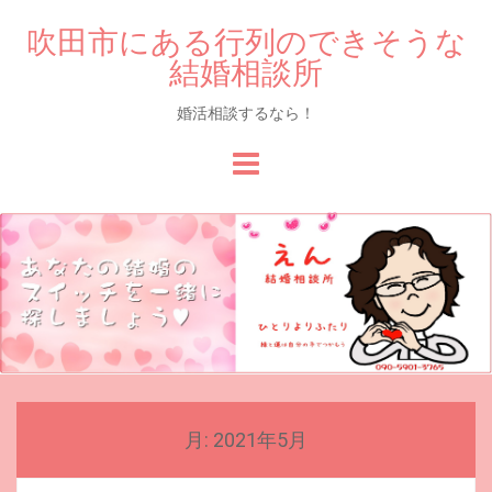
吹田市にある行列のできそうな
結婚相談所
婚活相談するなら！
Skip
to
content
月:
2021年5月