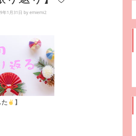
19年1月31日
by
emiemi2
した
】