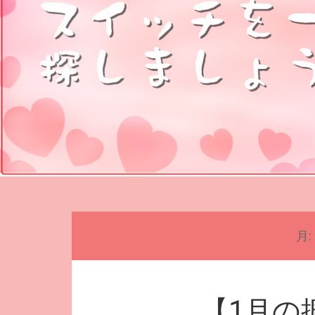
月:
【1月の