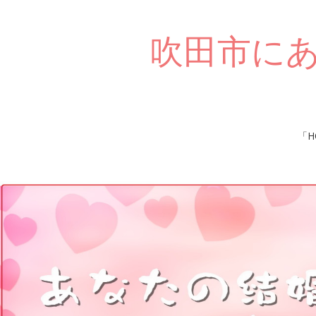
吹田市に
Skip
「H
to
content