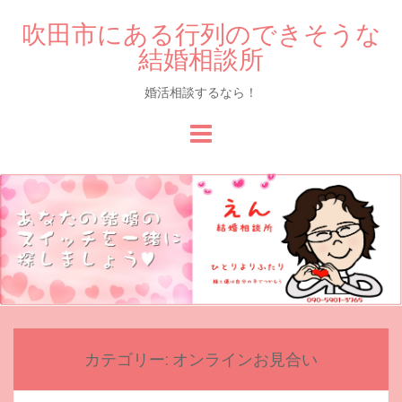
吹田市にある行列のできそうな
結婚相談所
婚活相談するなら！
Skip
to
content
カテゴリー:
オンラインお見合い