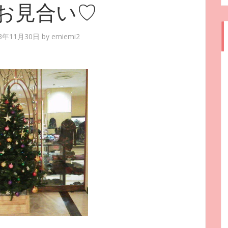
お見合い♡
13年11月30日
by
emiemi2