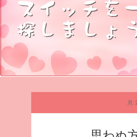
月:
思わぬ