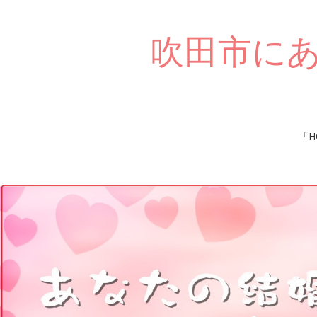
吹田市に
Skip
「H
to
content