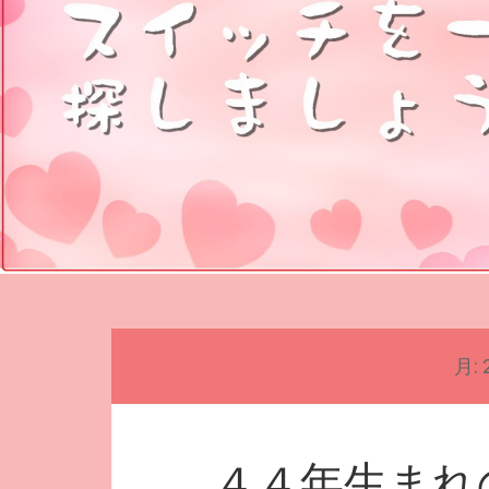
月:
４４年生まれ