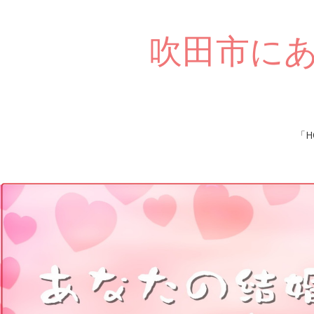
吹田市に
Skip
「H
to
content