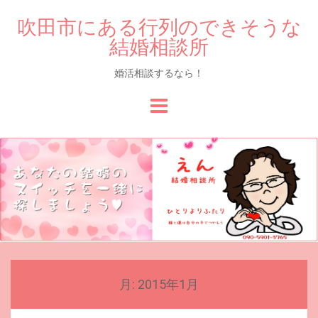
吹田市にある行列のできそうな
結婚相談所
婚活相談するなら！
Skip
to
content
月:
2015年1月