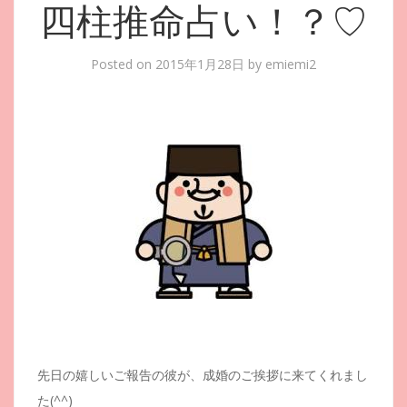
四柱推命占い！？♡
Posted on
2015年1月28日
by
emiemi2
先日の嬉しいご報告の彼が、成婚のご挨拶に来てくれまし
た(^^)