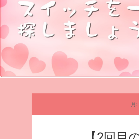
月:
【2回目の