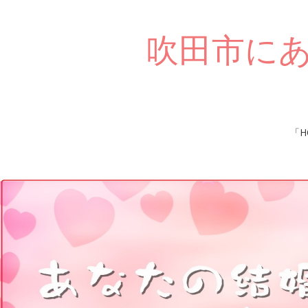
吹田市に
Skip
「H
to
content