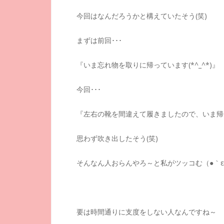
今回はなんだろうかと構えていたそう(笑)
まずは前回･･･
『いま忘れ物を取りに帰っています(*^_^*)』
今回･･･
『左右の靴を間違えて履きましたので、いま帰って
思わず吹き出したそう(笑)
そんなん人おらんやろ～と私がツッコむ（●｀ε
要は時間通りに支度をしない人なんですね～