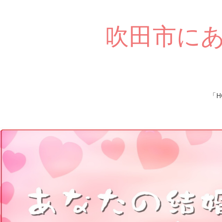
吹田市に
Skip
「H
to
content