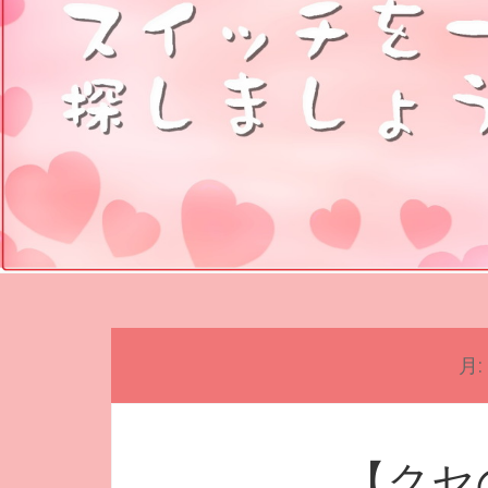
月:
【クセ