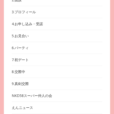
3.プロフィール
4.お申し込み・受諾
5.お見合い
6.パーティ
7.初デート
8.交際中
9.真剣交際
NKD58スーパー仲人の会
えんニュース