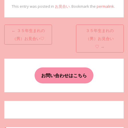
This entry was posted in
お見合い
. Bookmark the
permalink
.
投
←
３５年生まれの
３５年生まれの
稿
（男）お見合い♡
（男）お見合い
ナ
♡
→
ビ
ゲ
ー
お問い合わせはこちら
シ
ョ
ン