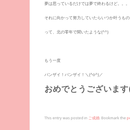
夢は思っているだけでは夢で終わるけど。。。
それに向かって努力していたらいつか叶うもの
って、北の零年で聞いたような(^^)
もう一度
バンザイ！バンザイ！＼(^o^)／
おめでとうございます(*^
This entry was posted in
ご成婚
. Bookmark the
p