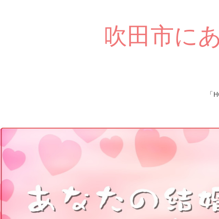
吹田市に
Skip
「H
to
content