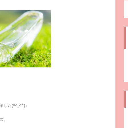
た(*^_^*)』
ズ。