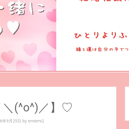
(^o^)／】♡
16年9月25日
by
emiemi2