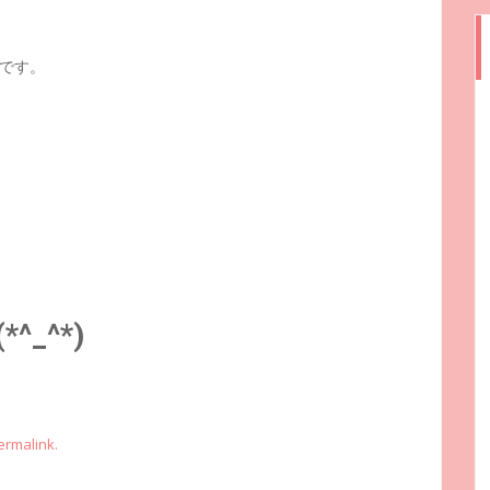
です。
_^*)
ermalink
.