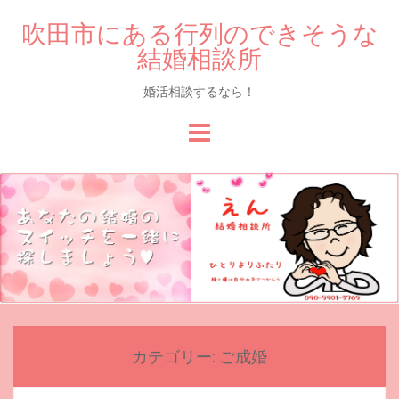
吹田市にある行列のできそうな
結婚相談所
婚活相談するなら！
Skip
to
content
カテゴリー:
ご成婚