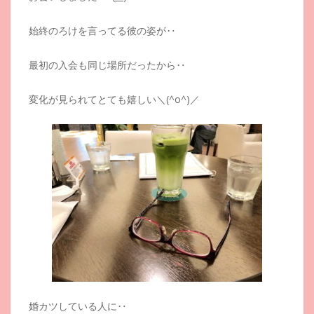
始終のろけを言ってる彼の姿が‥
最初の入会も同じ場所だったから‥
変化が見られてとても嬉しい＼(^o^)／
婚カツしている人に‥