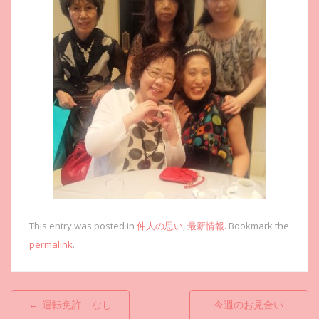
This entry was posted in
仲人の思い
,
最新情報
. Bookmark the
permalink
.
投
←
運転免許 なし
今週のお見合い