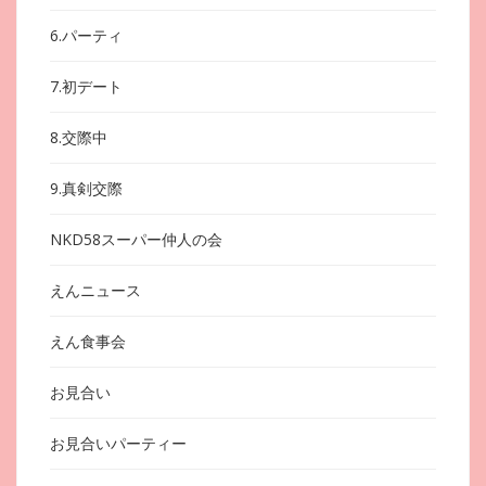
6.パーティ
7.初デート
8.交際中
9.真剣交際
NKD58スーパー仲人の会
えんニュース
えん食事会
お見合い
お見合いパーティー