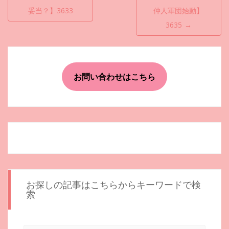
稿
妥当？】3633
仲人軍団始動】
ナ
3635
→
ビ
ゲ
ー
お問い合わせはこちら
シ
ョ
ン
お探しの記事はこちらからキーワードで検
索