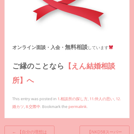
無料相談
オンライン面談・入会・
しています
ご縁のことなら
【えん結婚相談
所】へ
This entry was posted in
1.相談所の探し方
,
11.仲人の思い
,
12.
婚カツ
,
8.交際中
. Bookmark the
permalink
.
投
←
【自分の理想は
【NKD58スーパー