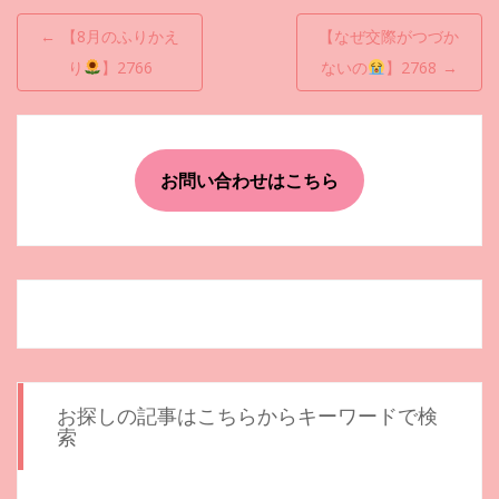
投
←
【8月のふりかえ
【なぜ交際がつづか
稿
り
】2766
ないの
】2768
→
ナ
ビ
ゲ
お問い合わせはこちら
ー
シ
ョ
ン
お探しの記事はこちらからキーワードで検
索