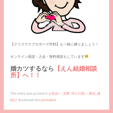
【クリスマスプロポーズ作戦】も一緒に練りましょう！
オンライン面談・入会・無料相談もしています
婚カツするなら
【えん結婚相談
所】へ！！
This entry was posted in
お見合い
,
交際
,
仲人の思い
,
婚活
,
縁
結び
. Bookmark the
permalink
.