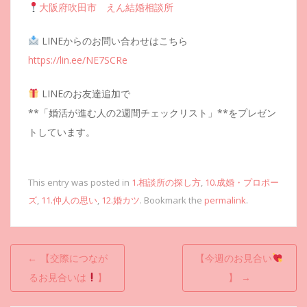
大阪府吹田市 えん結婚相談所
LINEからのお問い合わせはこちら
https://lin.ee/NE7SCRe
LINEのお友達追加で
**「婚活が進む人の2週間チェックリスト」**をプレゼン
トしています。
This entry was posted in
1.相談所の探し方
,
10.成婚・プロポー
ズ
,
11.仲人の思い
,
12.婚カツ
. Bookmark the
permalink
.
投
←
【交際につなが
【今週のお見合い
稿
るお見合いは
】
】
→
ナ