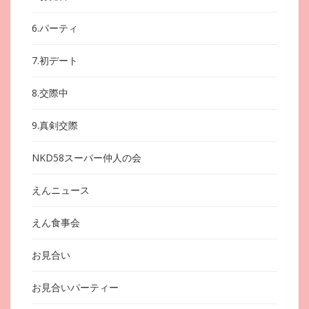
6.パーティ
7.初デート
8.交際中
9.真剣交際
NKD58スーパー仲人の会
えんニュース
えん食事会
お見合い
お見合いパーティー