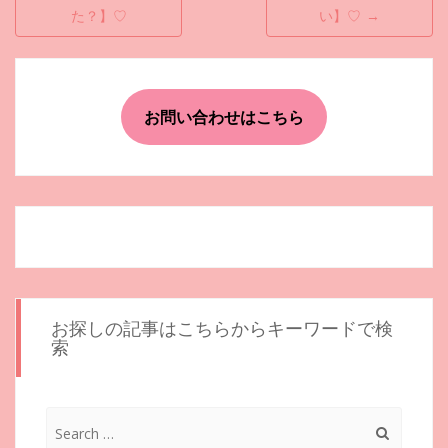
稿
た？】♡
い】♡
→
ナ
ビ
ゲ
お問い合わせはこちら
ー
シ
ョ
ン
お探しの記事はこちらからキーワードで検
索
Search
for: