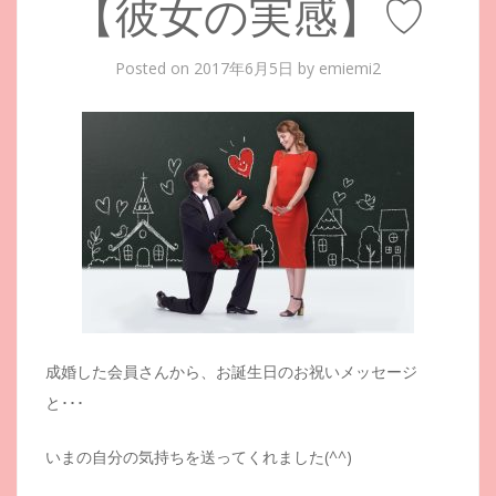
【彼女の実感】♡
Posted on
2017年6月5日
by
emiemi2
成婚した会員さんから、お誕生日のお祝いメッセージ
と･･･
いまの自分の気持ちを送ってくれました(^^)