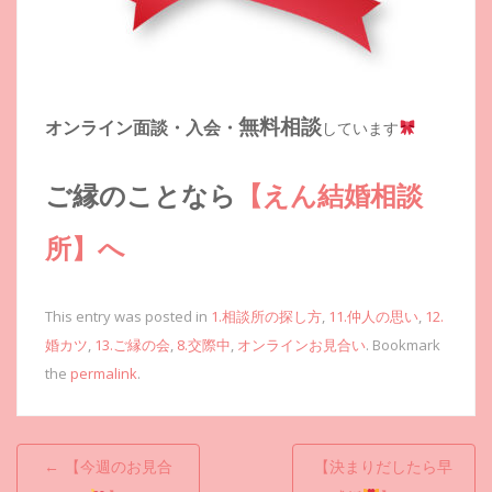
無料相談
オンライン面談・入会・
しています
ご縁のことなら
【えん結婚相談
所】へ
This entry was posted in
1.相談所の探し方
,
11.仲人の思い
,
12.
婚カツ
,
13.ご縁の会
,
8.交際中
,
オンラインお見合い
. Bookmark
the
permalink
.
投
←
【今週のお見合
【決まりだしたら早
稿