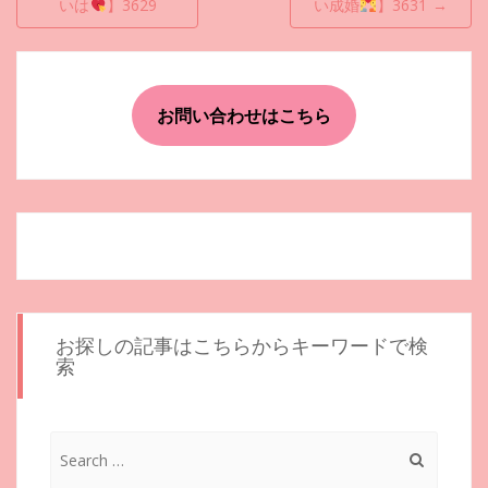
いは
】3629
い成婚
】3631
→
ナ
ビ
ゲ
お問い合わせはこちら
ー
シ
ョ
ン
お探しの記事はこちらからキーワードで検
索
Search
for: