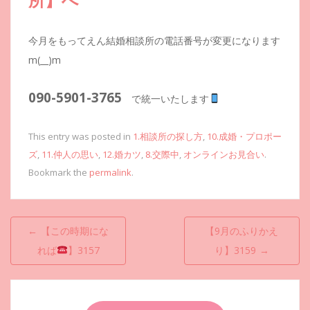
今月をもってえん結婚相談所の電話番号が変更になります
m(__)m
090-5901-3765
で統一いたします
This entry was posted in
1.相談所の探し方
,
10.成婚・プロポー
ズ
,
11.仲人の思い
,
12.婚カツ
,
8.交際中
,
オンラインお見合い
.
Bookmark the
permalink
.
投
←
【この時期にな
【9月のふりかえ
稿
れば
】3157
り】3159
→
ナ
ビ
ゲ