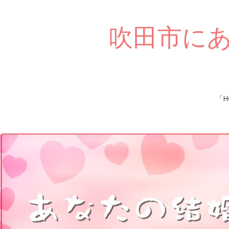
吹田市に
Skip
「H
to
content