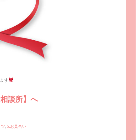
ます
婚相談所】へ
カツ
,
5.お見合い