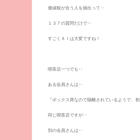
価値観が合う人を抽出って‥
１３７の質問だけで‥
すごくＡＩは大変ですね！
喫茶店一つでも‥
ある会員さんは‥
『ボックス席なので隔離されているようで、初
同じ喫茶店ですが‥
別の会員さんは‥