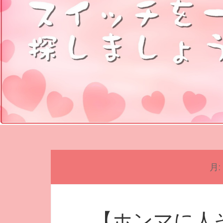
月:
【ホンマに人