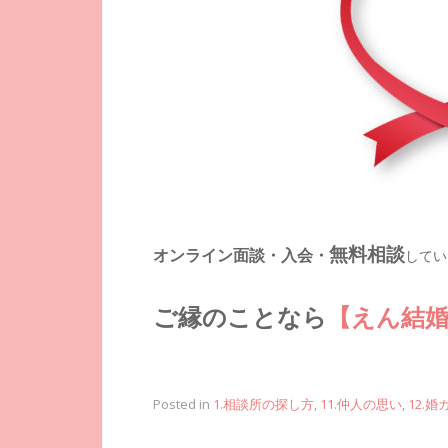
無料相談
オンライン面談・入会・
してい
ご縁のことなら
【えん結
Posted in
1.相談所の探し方
,
11.仲人の思い
,
12.婚