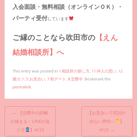
入会面談・無料相談（オンラインＯＫ）・
パーティ受付
しています
ご縁のことなら吹田市の
【えん
結婚相談所】へ
This entry was posted in
1.相談所の探し方
,
11.仲人の思い
,
12.
婚カツ
,
5.お見合い
,
7.初デート
,
8.交際中
. Bookmark the
permalink
.
投
←
【交際中の距離
【お見合いで笑顔が
稿
が縮まる！LINEの送
出ない男性へ
】
ナ
り方
】4123
4125
→