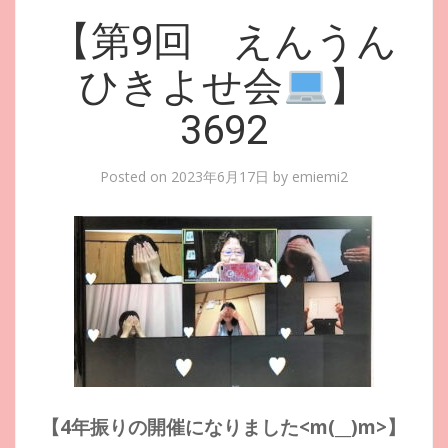
【第9回 えんうん
ひきよせ会
】
3692
Posted on
2023年6月17日
by
emiemi2
【4年振りの開催になりました<m(__)m>】