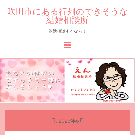
吹田市にある行列のできそうな
結婚相談所
婚活相談するなら！
Skip
to
content
月:
2023年6月