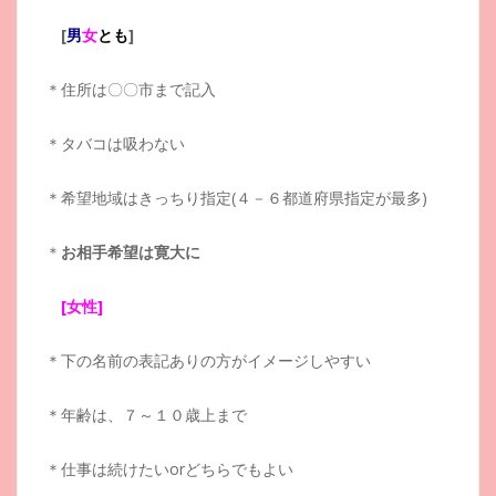
[
男
女
とも
]
＊住所は〇〇市まで記入
＊タバコは吸わない
＊希望地域はきっちり指定(４－６都道府県指定が最多)
＊
お相手希望は寛大に
[女性]
＊下の名前の表記ありの方がイメージしやすい
＊年齢は、７～１０歳上まで
＊仕事は続けたいorどちらでもよい