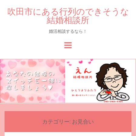
吹田市にある行列のできそうな
結婚相談所
婚活相談するなら！
Skip
to
content
カテゴリー:
お見合い