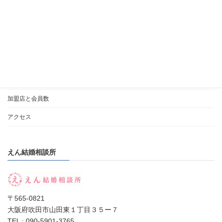
会員様ログイン
ご入会時に必要な書類
「IBJアワード」
相談所の選び方
私のポリシー
加盟店と会員数
アクセス
えん結婚相談所
〒565-0821
大阪府吹田市山田東１丁目３５ー７
TEL : 090-5901-3765