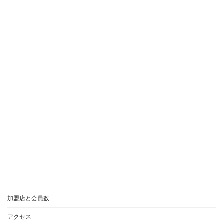
メールでのお問い合わせ
※「無料婚活相談」実
施中！！！
会員様ログイン
ご入会時に必要な書類
「IBJアワード」
相談所の選び方
私のポリシー
加盟店と会員数
アクセス