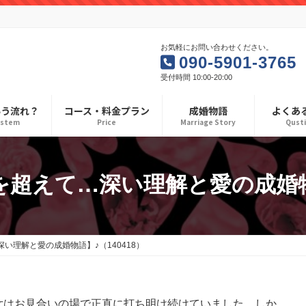
お気軽にお問い合わせください。
090-5901-3765
受付時間 10:00-20:00
いう流れ？
コース・料金プラン
成婚物語
よくあ
ystem
Price
Marriage Story
Qust
を超えて…深い理解と愛の成婚物語
い理解と愛の成婚物語】♪（140418）
女はお見合いの場で正直に打ち明け続けていました。しか