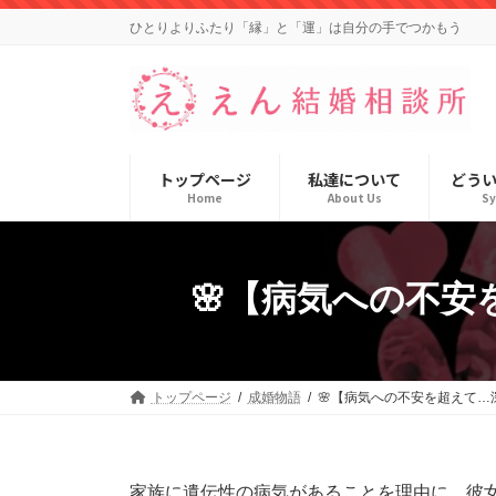
コ
ナ
ひとりよりふたり「縁」と「運」は自分の手でつかもう
ン
ビ
テ
ゲ
ン
ー
ツ
シ
へ
ョ
ス
ン
キ
に
トップページ
私達について
どう
ッ
移
Home
About Us
S
プ
動
🌸【病気への不安
トップページ
成婚物語
🌸【病気への不安を超えて…深
家族に遺伝性の病気があることを理由に、彼