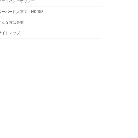
プライバシーポリシー
スーパー仲人軍団「NKD58」
こんな方は是非
サイトマップ