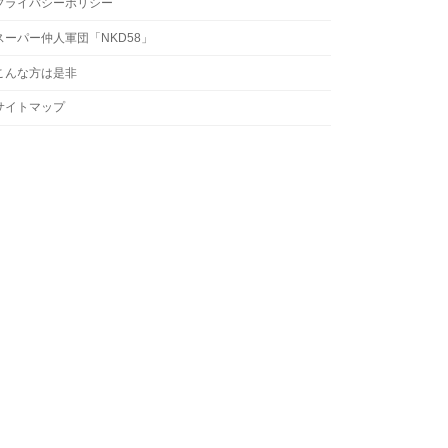
プライバシーポリシー
スーパー仲人軍団「NKD58」
こんな方は是非
サイトマップ