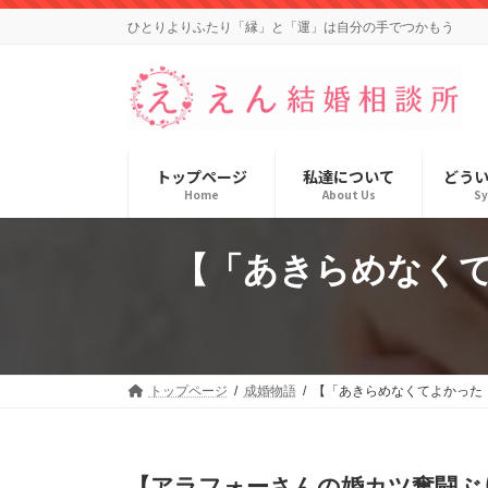
コ
ナ
ひとりよりふたり「縁」と「運」は自分の手でつかもう
ン
ビ
テ
ゲ
ン
ー
ツ
シ
へ
ョ
ス
ン
キ
に
トップページ
私達について
どう
ッ
移
Home
About Us
S
プ
動
【「あきらめなくて
トップページ
成婚物語
【「あきらめなくてよかった！
【アラフォーさんの婚カツ奮闘ぶ