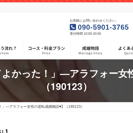
お気軽にお問い合わせください。
090-5901-3765
受付時間 10:00-20:00
いう流れ？
コース・料金プラン
成婚物語
よくあ
ystem
Price
Marriage Story
Qust
よかった！」—アラフォー女
（190123）
」—アラフォー女性の逆転成婚物語♥】（190123）
り】