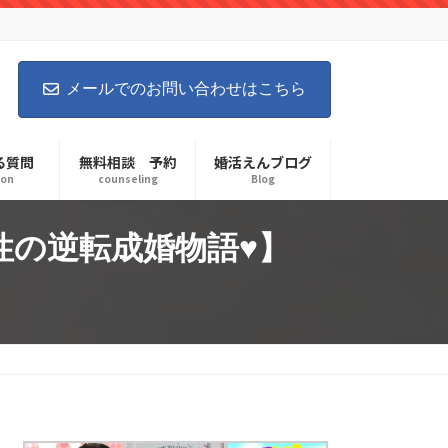
メールでのお問い合わせはこちら
る質問
無料相談 予約
婚活えんブログ
ion
counseling
Blog
性の逆転成婚物語♥】