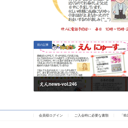
前の記事
えんnews-vol.246
会員様ログイン
ご入会時に必要な書類
「I