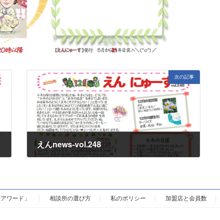
次の記事
えんnews-vol.248
BJアワード」
相談所の選び方
私のポリシー
加盟店と会員数