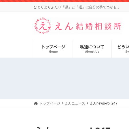
コ
ナ
ひとりよりふたり「縁」と「運」は自分の手でつかもう
ン
ビ
テ
ゲ
ン
ー
ツ
シ
へ
ョ
ス
ン
キ
に
トップページ
私達について
どう
ッ
移
Home
About Us
S
プ
動
トップページ
えんニュース
えんnews-vol.247