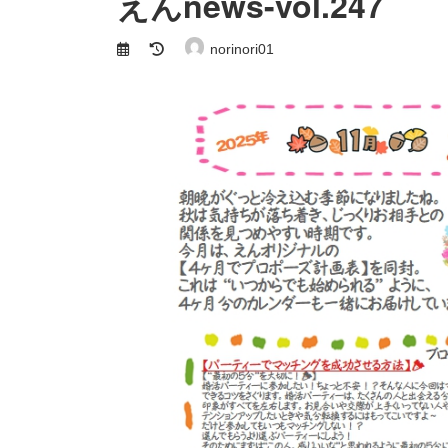
えんnews-vol.247
最
norinori01
終
更
新
日
時
: