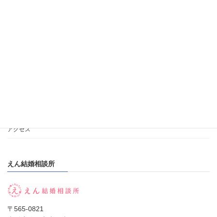
会員様ログイン
ご入会時に必要な書類
「IBJアワード」
相談所の選び方
私のポリシー
加盟店と会員数
アクセス
えん結婚相談所
〒565-0821